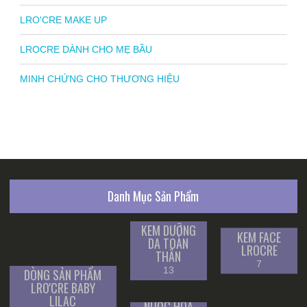
LRO'CRE MAKE UP
LROCRE DÀNH CHO MẸ BẦU
MINH CHỨNG CHO THƯƠNG HIỆU
Danh Mục Sản Phẩm
KEM DƯỠNG
KEM FACE
DA TOÀN
LROCRE
THÂN
7
13
DÒNG SẢN PHẨM
LRO'CRE BABY
LILAC
NƯỚC HOA