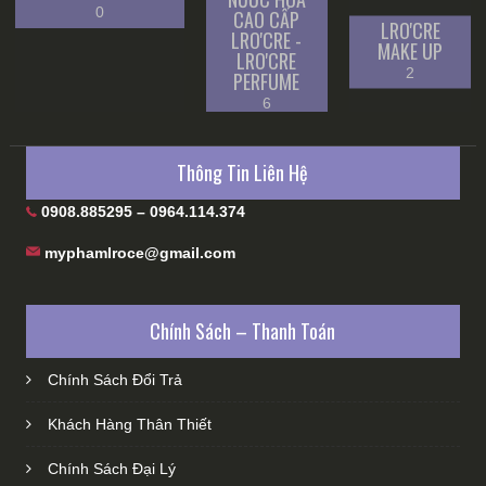
0
CAO CẤP
LRO'CRE
LRO'CRE -
MAKE UP
LRO'CRE
2
PERFUME
6
Thông Tin Liên Hệ
0908.885295 – 0964.114.374
myphamlroce@gmail.com
Chính Sách – Thanh Toán
Chính Sách Đổi Trả
Khách Hàng Thân Thiết
Chính Sách Đại Lý