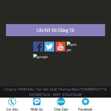
Liên Kết Với Chúng Tôi
Công ty TNHH Đào Tạo Sản Xuất Thương Mại LYONABEAUTY &
COSMETICS - MST: 3702476148
Gọi điện
Nhắn tin
Chat Zalo
Facebook