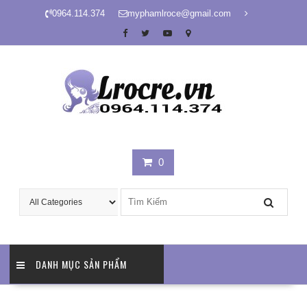
Skip
0964.114.374
myphamlroce@gmail.com
to
content
0
DANH MỤC SẢN PHẨM