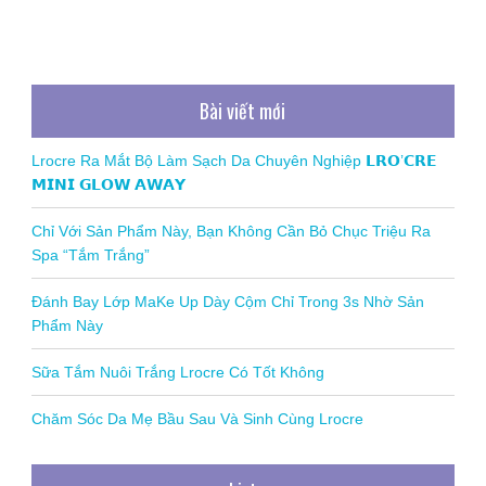
viết
Bài viết mới
Lrocre Ra Mắt Bộ Làm Sạch Da Chuyên Nghiệp 𝗟𝗥𝗢’𝗖𝗥𝗘
𝗠𝗜𝗡𝗜 𝗚𝗟𝗢𝗪 𝗔𝗪𝗔𝗬
Chỉ Với Sản Phẩm Này, Bạn Không Cần Bỏ Chục Triệu Ra
Spa “Tắm Trắng”
Đánh Bay Lớp MaKe Up Dày Cộm Chỉ Trong 3s Nhờ Sản
Phẩm Này
Sữa Tắm Nuôi Trắng Lrocre Có Tốt Không
Chăm Sóc Da Mẹ Bầu Sau Và Sinh Cùng Lrocre