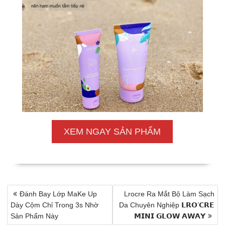
XEM NGAY SẢN PHẨM
Điều
Đánh Bay Lớp MaKe Up
Lrocre Ra Mắt Bộ Làm Sạch
hướng
Dày Cộm Chỉ Trong 3s Nhờ
Da Chuyên Nghiệp 𝗟𝗥𝗢’𝗖𝗥𝗘
bài
Sản Phẩm Này
𝗠𝗜𝗡𝗜 𝗚𝗟𝗢𝗪 𝗔𝗪𝗔𝗬