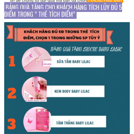
tin để chúng tôi gửi quà mà bạn đã chọn
( KHÔNG FREE SHIP)
BẢNG QUÀ TẶNG CHO KHÁCH HÀNG TÍCH LŨY ĐỦ 5
ĐIỂM TRONG ” THẺ TÍCH ĐIỂM”