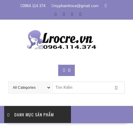
Skip
0964.114.374
myphamlroce@gmail.com
to
content
0
DANH MỤC SẢN PHẨM