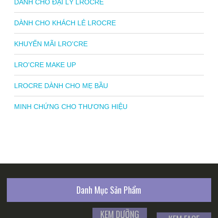
DÀNH CHO ĐẠI LÝ LROCRE
DÀNH CHO KHÁCH LẺ LROCRE
KHUYẾN MÃI LRO'CRE
LRO'CRE MAKE UP
LROCRE DÀNH CHO MẸ BẦU
MINH CHỨNG CHO THƯƠNG HIỆU
Danh Mục Sản Phẩm
KEM DƯỠNG