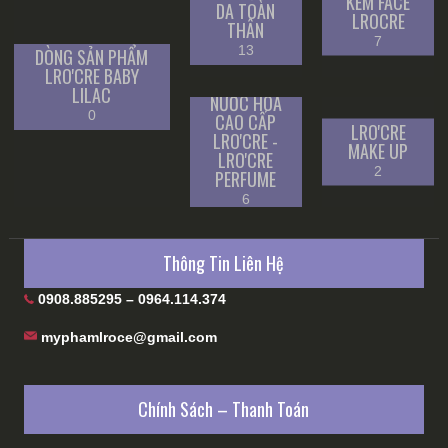
KEM FACE
DA TOÀN
LROCRE
THÂN
7
13
DÒNG SẢN PHẨM
LRO'CRE BABY
LILAC
NƯỚC HOA
0
CAO CẤP
LRO'CRE
LRO'CRE -
MAKE UP
LRO'CRE
2
PERFUME
6
Thông Tin Liên Hệ
0908.885295 – 0964.114.374
myphamlroce@gmail.com
Chính Sách – Thanh Toán