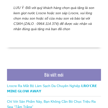
LƯU Ý: Đối với quý khách hàng chọn quà tặng là son
kem giọt nước Lrocre hoặc son sáp Lrocre, vui lòng
chọn màu son hoặc số của màu son và báo lại với
CSKH (ZALO : 0964.114.374) để được xác nhận và
nhận đúng quà tặng mà bạn đã chọn
Bài viết mới
Lrocre Ra Mắt Bộ Làm Sạch Da Chuyên Nghiệp 𝗟𝗥𝗢’𝗖𝗥𝗘
𝗠𝗜𝗡𝗜 𝗚𝗟𝗢𝗪 𝗔𝗪𝗔𝗬
Chỉ Với Sản Phẩm Này, Bạn Không Cần Bỏ Chục Triệu Ra
Spa “Tắm Trắng”