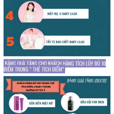
BẢNG QUÀ TẶNG CHO KHÁCH HÀNG TÍCH LŨY ĐỦ 10
ĐIỂM TRONG ” THẺ TÍCH ĐIỂM”